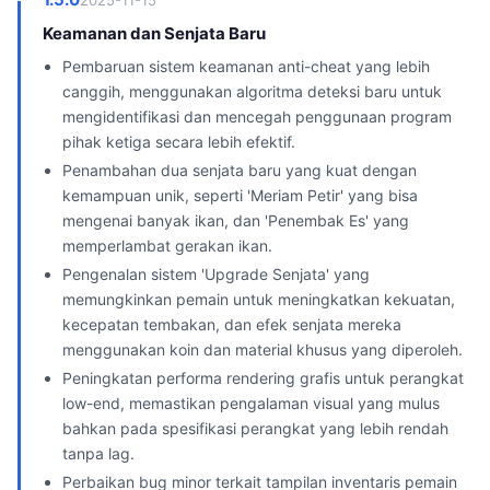
Keamanan dan Senjata Baru
Pembaruan sistem keamanan anti-cheat yang lebih
canggih, menggunakan algoritma deteksi baru untuk
mengidentifikasi dan mencegah penggunaan program
pihak ketiga secara lebih efektif.
Penambahan dua senjata baru yang kuat dengan
kemampuan unik, seperti 'Meriam Petir' yang bisa
mengenai banyak ikan, dan 'Penembak Es' yang
memperlambat gerakan ikan.
Pengenalan sistem 'Upgrade Senjata' yang
memungkinkan pemain untuk meningkatkan kekuatan,
kecepatan tembakan, dan efek senjata mereka
menggunakan koin dan material khusus yang diperoleh.
Peningkatan performa rendering grafis untuk perangkat
low-end, memastikan pengalaman visual yang mulus
bahkan pada spesifikasi perangkat yang lebih rendah
tanpa lag.
Perbaikan bug minor terkait tampilan inventaris pemain