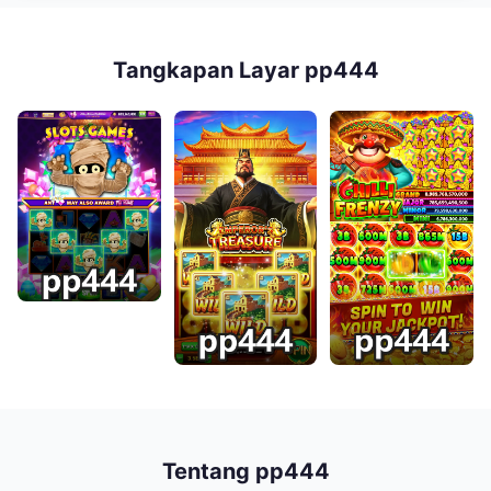
Tangkapan Layar pp444
Tentang pp444