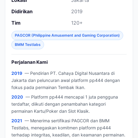
Lokasi
Jakarta
Didirikan
2019
Tim
120+
PAGCOR (Philippine Amusement and Gaming Corporation)
BMM Testlabs
Perjalanan Kami
2019
— Pendirian PT. Cahaya Digital Nusantara di
Jakarta dan peluncuran awal platform pp444 dengan
fokus pada permainan Tembak Ikan.
2020
— Platform pp444 mencapai 1 juta pengguna
terdaftar, diikuti dengan penambahan kategori
permainan Kartu/Poker dan Slot Klasik.
2021
— Menerima sertifikasi PAGCOR dan BMM
Testlabs, menegaskan komitmen platform pp444
terhadap integritas, keadilan, dan keamanan permainan.