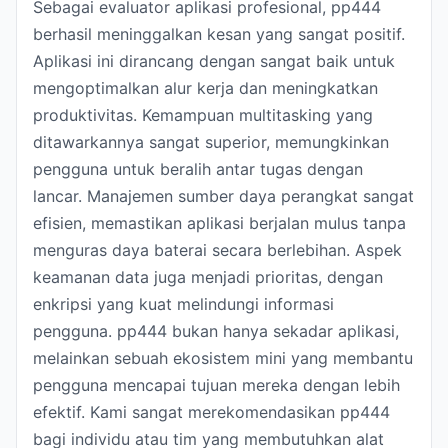
Sebagai evaluator aplikasi profesional, pp444
berhasil meninggalkan kesan yang sangat positif.
Aplikasi ini dirancang dengan sangat baik untuk
mengoptimalkan alur kerja dan meningkatkan
produktivitas. Kemampuan multitasking yang
ditawarkannya sangat superior, memungkinkan
pengguna untuk beralih antar tugas dengan
lancar. Manajemen sumber daya perangkat sangat
efisien, memastikan aplikasi berjalan mulus tanpa
menguras daya baterai secara berlebihan. Aspek
keamanan data juga menjadi prioritas, dengan
enkripsi yang kuat melindungi informasi
pengguna. pp444 bukan hanya sekadar aplikasi,
melainkan sebuah ekosistem mini yang membantu
pengguna mencapai tujuan mereka dengan lebih
efektif. Kami sangat merekomendasikan pp444
bagi individu atau tim yang membutuhkan alat