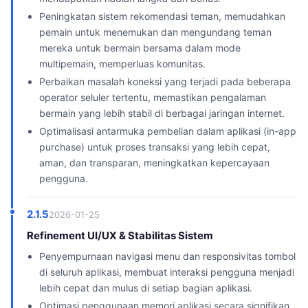
Peningkatan sistem rekomendasi teman, memudahkan
pemain untuk menemukan dan mengundang teman
mereka untuk bermain bersama dalam mode
multipemain, memperluas komunitas.
Perbaikan masalah koneksi yang terjadi pada beberapa
operator seluler tertentu, memastikan pengalaman
bermain yang lebih stabil di berbagai jaringan internet.
Optimalisasi antarmuka pembelian dalam aplikasi (in-app
purchase) untuk proses transaksi yang lebih cepat,
aman, dan transparan, meningkatkan kepercayaan
pengguna.
2.1.5
2026-01-25
Refinement UI/UX & Stabilitas Sistem
Penyempurnaan navigasi menu dan responsivitas tombol
di seluruh aplikasi, membuat interaksi pengguna menjadi
lebih cepat dan mulus di setiap bagian aplikasi.
Optimasi penggunaan memori aplikasi secara signifikan