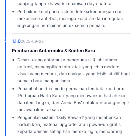
panjang tanpa khawatir kehabisan daya baterai.
Perbaikan kecil pada sistem deteksi kecurangan dan
mekanisme anti-bot, menjaga keadilan dan integritas
lingkungan permainan untuk semua pemain.
1.1.0
2025-09-28
Pembaruan Antarmuka & Konten Baru
Desain ulang antarmuka pengguna (UI) lobi utama
aplikasi, menampilkan tata letak yang lebih modern,
visual yang menarik, dan navigasi yang lebih intuitif bagi
pemain baru maupun lama.
Penambahan dua mode permainan tembak ikan baru:
'Perburuan Harta Karun' yang menawarkan hadiah koin
dan item langka, dan 'Arena Bos' untuk pertarungan epik
melawan ikan raksasa.
Pengenalan sistem 'Daily Reward' yang memberikan
hadiah koin, material upgrade, atau power-up gratis
kepada pemain setiap hari mereka login, mendorong