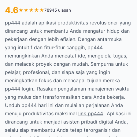
4.6
★
★
★
★
★
78945 ulasan
pp444 adalah aplikasi produktivitas revolusioner yang
dirancang untuk membantu Anda mengatur hidup dan
pekerjaan dengan lebih efisien. Dengan antarmuka
yang intuitif dan fitur-fitur canggih, pp444
memungkinkan Anda mencatat ide, mengelola tugas,
dan melacak proyek dengan mudah. Sempurna untuk
pelajar, profesional, dan siapa saja yang ingin
meningkatkan fokus dan mencapai tujuan mereka
pp444 login
.. Rasakan pengalaman manajemen waktu
yang mulus dan transformasikan cara Anda bekerja.
Unduh pp444 hari ini dan mulailah perjalanan Anda
menuju produktivitas maksimal
link pp444
.. Aplikasi ini
dirancang untuk menjadi asisten pribadi digital Anda,
selalu siap membantu Anda tetap terorganisir dan