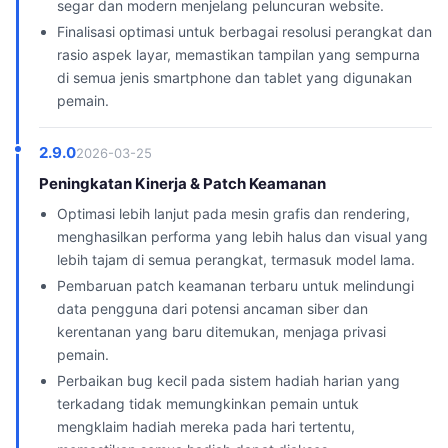
segar dan modern menjelang peluncuran website.
Finalisasi optimasi untuk berbagai resolusi perangkat dan
rasio aspek layar, memastikan tampilan yang sempurna
di semua jenis smartphone dan tablet yang digunakan
pemain.
2.9.0
2026-03-25
Peningkatan Kinerja & Patch Keamanan
Optimasi lebih lanjut pada mesin grafis dan rendering,
menghasilkan performa yang lebih halus dan visual yang
lebih tajam di semua perangkat, termasuk model lama.
Pembaruan patch keamanan terbaru untuk melindungi
data pengguna dari potensi ancaman siber dan
kerentanan yang baru ditemukan, menjaga privasi
pemain.
Perbaikan bug kecil pada sistem hadiah harian yang
terkadang tidak memungkinkan pemain untuk
mengklaim hadiah mereka pada hari tertentu,