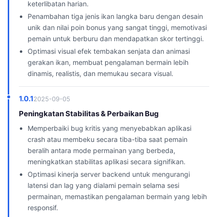
keterlibatan harian.
Penambahan tiga jenis ikan langka baru dengan desain
unik dan nilai poin bonus yang sangat tinggi, memotivasi
pemain untuk berburu dan mendapatkan skor tertinggi.
Optimasi visual efek tembakan senjata dan animasi
gerakan ikan, membuat pengalaman bermain lebih
dinamis, realistis, dan memukau secara visual.
1.0.1
2025-09-05
Peningkatan Stabilitas & Perbaikan Bug
Memperbaiki bug kritis yang menyebabkan aplikasi
crash atau membeku secara tiba-tiba saat pemain
beralih antara mode permainan yang berbeda,
meningkatkan stabilitas aplikasi secara signifikan.
Optimasi kinerja server backend untuk mengurangi
latensi dan lag yang dialami pemain selama sesi
permainan, memastikan pengalaman bermain yang lebih
responsif.